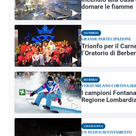
domare le fiamme
SONDRIO
GRANDE PARTECIPAZIONE
Trionfo per il Carn
l’Oratorio di Berb
BORMIO
VERSO MILANO CORTINA 202
I campioni Fontana
Regione Lombardi
CHIAVENNA
UN NUOVO AVVISTAMENTO