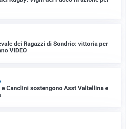
evale dei Ragazzi di Sondrio: vittoria per
enno VIDEO
6
 e Canclini sostengono Asst Valtellina e
a