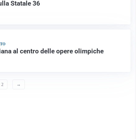
ulla Statale 36
ATO
giana al centro delle opere olimpiche
2
→