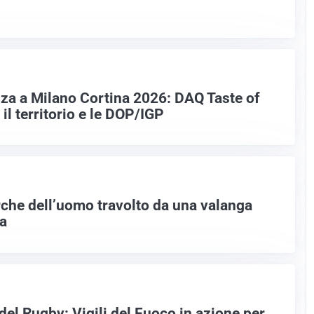
enza a Milano Cortina 2026: DAQ Taste of
l territorio e le DOP/IGP
rche dell’uomo travolto da una valanga
a
del Rugby: Vigili del Fuoco in azione per