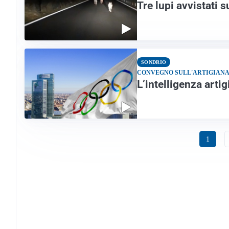
Tre lupi avvistati s
SONDRIO
CONVEGNO SULL'ARTIGIAN
L’intelligenza arti
1