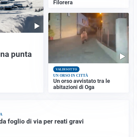
Filorera
ina punta
VALDISOTTO
UN ORSO IN CITTÀ
Un orso avvistato tra le
abitazioni di Oga
ZA
a foglio di via per reati gravi