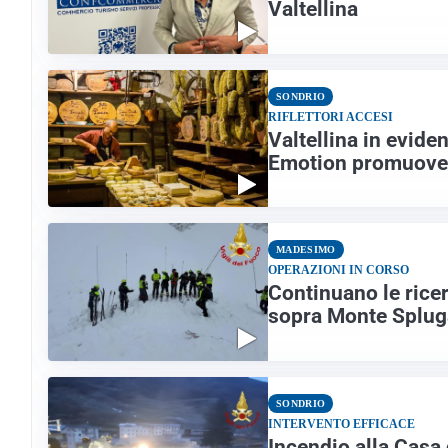
Valtellina
SONDRIO
RIFLETTORI ACCESI
Valtellina in evid
Emotion promuove i
MADESIMO
OPERAZIONI IN CORSO
Continuano le rice
sopra Monte Splug
SONDRIO
INTERVENTO EFFICACE
Incendio alla Casa 