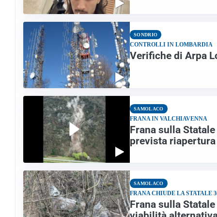
SONDRIO
CONTROLLI IN LOMBARDIA
Verifiche di Arpa 
SAMOLACO
FRANA IN VALCHIAVENNA
Frana sulla Statale
prevista riapertura
SAMOLACO
FRANA CHIUDE LA STATALE 3
Frana sulla Statale
viabilità alternativ