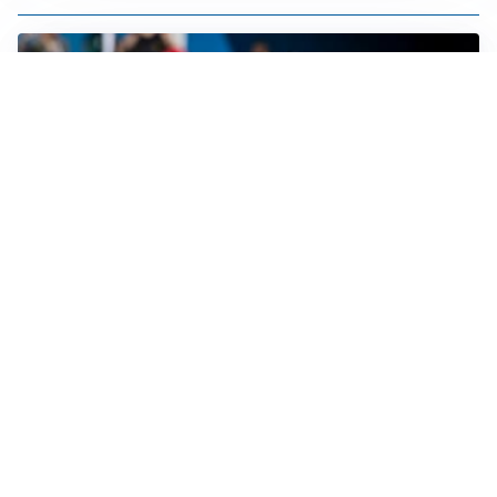
CALCIOMERCATO
Cagliari, il caso Esposito continua. Intanto arriva
Maldini
CALCIOMERCATO
Napoli, il solito Lukaku: non si presenta in ritiro, è
rottura