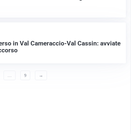
erso in Val Cameraccio-Val Cassin: avviate
occorso
…
9
→