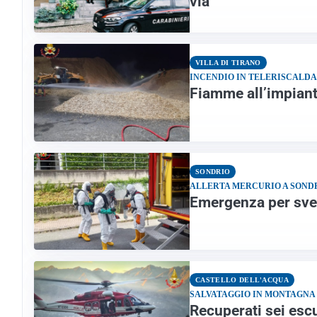
via
VILLA DI TIRANO
INCENDIO IN TELERISCALD
Fiamme all’impianto
SONDRIO
ALLERTA MERCURIO A SOND
Emergenza per sve
CASTELLO DELL'ACQUA
SALVATAGGIO IN MONTAGNA
Recuperati sei escu