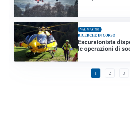
VAL MASINO
RICERCHE IN CORSO
Escursionista disp
le operazioni di s
1
2
3