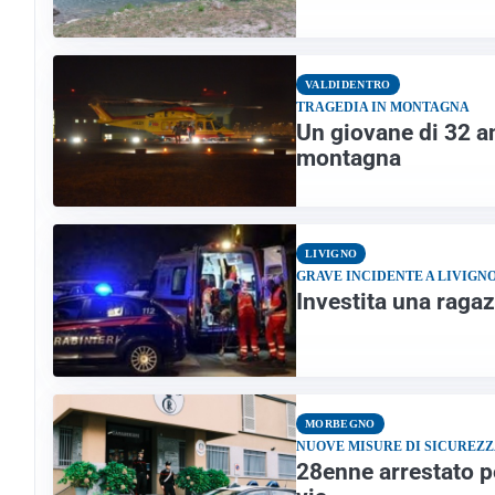
VALDIDENTRO
TRAGEDIA IN MONTAGNA
Un giovane di 32 an
montagna
LIVIGNO
GRAVE INCIDENTE A LIVIGN
Investita una ragaz
MORBEGNO
NUOVE MISURE DI SICUREZ
28enne arrestato pe